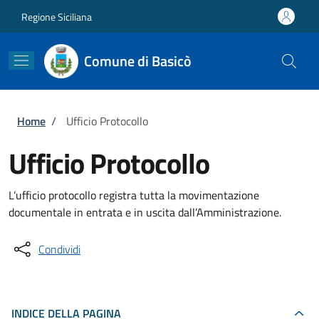
Salta al contenuto principale
Skip to footer content
Regione Siciliana
Comune di Basicò
Briciole di pane
Home
/
Ufficio Protocollo
Ufficio Protocollo
L’ufficio protocollo registra tutta la movimentazione
documentale in entrata e in uscita dall’Amministrazione.
Condividi
INDICE DELLA PAGINA