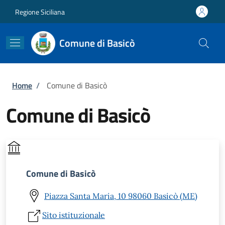
Salta al contenuto principale
Skip to footer content
Regione Siciliana
Comune di Basicò
Briciole di pane
Home
/
Comune di Basicò
Comune di Basicò
Comune di Basicò
Piazza Santa Maria, 10 98060 Basicò (ME)
Sito istituzionale