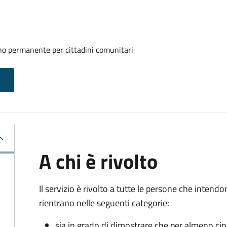
rno permanente per cittadini comunitari
A chi è rivolto
Il servizio è rivolto a tutte le persone che intend
rientrano nelle seguenti categorie:
sia in grado di dimostrare che per almeno ci