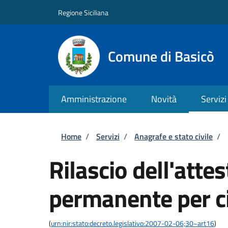
Salta al contenuto principale
Skip to footer content
Regione Siciliana
Comune di Basicò
Amministrazione
Novità
Servizi
Briciole di pane
Home
/
Servizi
/
Anagrafe e stato civile
/
Rilascio dell'atte
permanente per ci
(
urn:nir:stato:decreto.legislativo:2007-02-06;30~art16
)