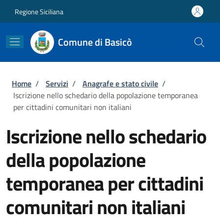
Salta al contenuto principale
Skip to footer content
Regione Siciliana
Comune di Basicò
Briciole di pane
Home
/
Servizi
/
Anagrafe e stato civile
/
Iscrizione nello schedario della popolazione temporanea
per cittadini comunitari non italiani
Iscrizione nello schedario
della popolazione
temporanea per cittadini
comunitari non italiani