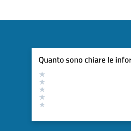
Quanto sono chiare le info
Valutazione
Valuta 5 stelle su 5
Valuta 4 stelle su 5
Valuta 3 stelle su 5
Valuta 2 stelle su 5
Valuta 1 stelle su 5