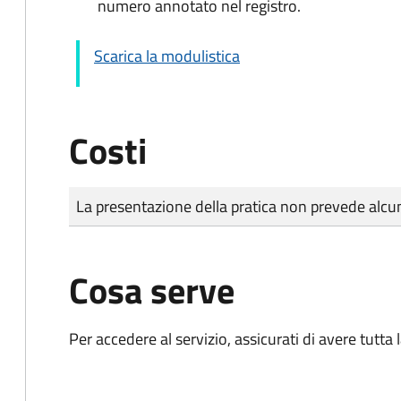
numero annotato nel registro.
Scarica la modulistica
Costi
Tipo di pagamento
Importo
La presentazione della pratica non prevede al
Cosa serve
Per accedere al servizio, assicurati di avere tutt