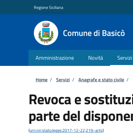
Salta al contenuto principale
Skip to footer content
Regione Siciliana
Comune di Basicò
Amministrazione
Novità
Servizi
Briciole di pane
Home
/
Servizi
/
Anagrafe e stato civile
/
Revoca e sostituzi
parte del dispone
(
urn:nir:stato:legge:2017-12-22;219~art4
)