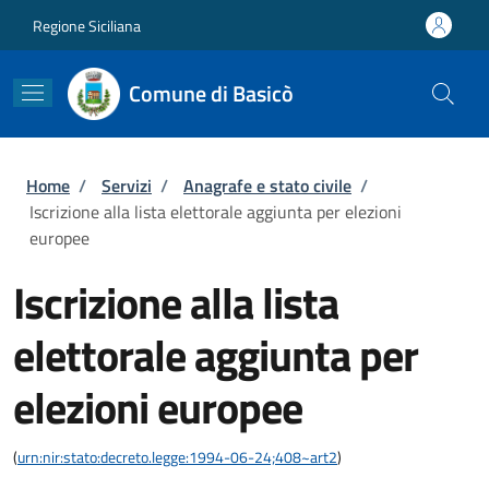
Salta al contenuto principale
Skip to footer content
Regione Siciliana
Comune di Basicò
Briciole di pane
Home
/
Servizi
/
Anagrafe e stato civile
/
Iscrizione alla lista elettorale aggiunta per elezioni
europee
Iscrizione alla lista
elettorale aggiunta per
elezioni europee
(
urn:nir:stato:decreto.legge:1994-06-24;408~art2
)