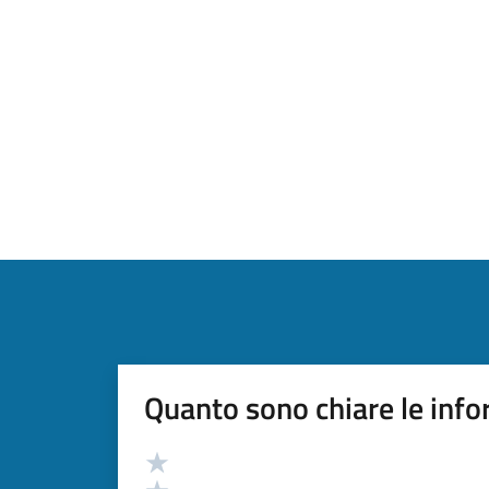
Quanto sono chiare le info
Valutazione
Valuta 5 stelle su 5
Valuta 4 stelle su 5