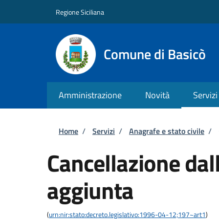
Salta al contenuto principale
Skip to footer content
Regione Siciliana
Comune di Basicò
Amministrazione
Novità
Servizi
Briciole di pane
Home
/
Servizi
/
Anagrafe e stato civile
/
Cancellazione dall
aggiunta
(
urn:nir:stato:decreto.legislativo:1996-04-12;197~art1
)