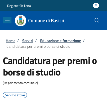
Salta al contenuto principale
Skip to footer content
Regione Siciliana
Comune di Basicò
Briciole di pane
Home
/
Servizi
/
Educazione e formazione
/
Candidatura per premi o borse di studio
Candidatura per premi o
borse di studio
(Regolamento comunale)
Servizio attivo