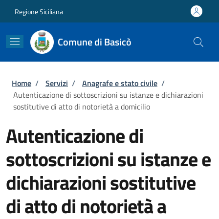
Salta al contenuto principale
Skip to footer content
Regione Siciliana
Comune di Basicò
Briciole di pane
Home
/
Servizi
/
Anagrafe e stato civile
/
Autenticazione di sottoscrizioni su istanze e dichiarazioni
sostitutive di atto di notorietà a domicilio
Autenticazione di
sottoscrizioni su istanze e
dichiarazioni sostitutive
di atto di notorietà a