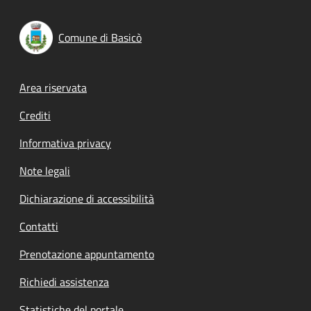
Comune di Basicò
Footer menu
Area riservata
Crediti
Informativa privacy
Note legali
Dichiarazione di accessibilità
Contatti
Prenotazione appuntamento
Richiedi assistenza
Statistiche del portale