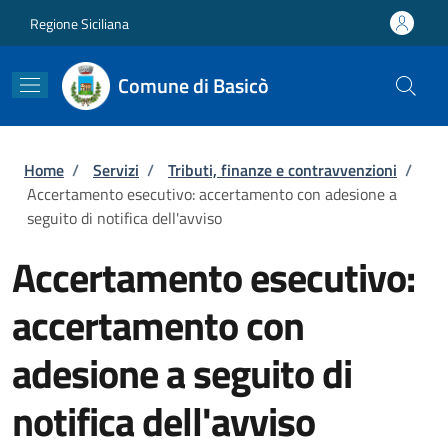
Salta al contenuto principale
Skip to footer content
Regione Siciliana
Comune di Basicò
Briciole di pane
Home
/
Servizi
/
Tributi, finanze e contravvenzioni
/
Accertamento esecutivo: accertamento con adesione a
seguito di notifica dell'avviso
Accertamento esecutivo:
accertamento con
adesione a seguito di
notifica dell'avviso