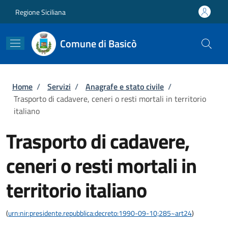
Salta al contenuto principale
Skip to footer content
Regione Siciliana
Comune di Basicò
Briciole di pane
Home
/
Servizi
/
Anagrafe e stato civile
/
Trasporto di cadavere, ceneri o resti mortali in territorio
italiano
Trasporto di cadavere,
ceneri o resti mortali in
territorio italiano
(
urn:nir:presidente.repubblica:decreto:1990-09-10;285~art24
)