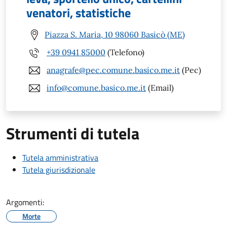
venatori, statistiche
Piazza S. Maria, 10 98060 Basicò (ME)
+39 0941 85000
(Telefono)
anagrafe@pec.comune.basico.me.it
(Pec)
info@comune.basico.me.it
(Email)
Strumenti di tutela
Tutela amministrativa
Tutela giurisdizionale
Argomenti:
Morte