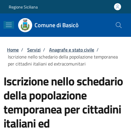
Salta al contenuto principale
Skip to footer content
Regione Siciliana
Comune di Basicò
Briciole di pane
Home
/
Servizi
/
Anagrafe e stato civile
/
Iscrizione nello schedario della popolazione temporanea
per cittadini italiani ed extracomunitari
Iscrizione nello schedario
della popolazione
temporanea per cittadini
italiani ed