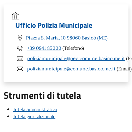
Ufficio Polizia Municipale
Piazza S. Maria, 10 98060 Basicò (ME)
+39 0941 85000
(Telefono)
poliziamunicipale@pec.comune.basico.me.it
(P
poliziamunicipale@comune.basico.me.it
(Email)
Strumenti di tutela
Tutela amministrativa
Tutela giurisdizionale