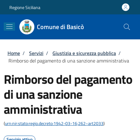
Salta al contenuto principale
Skip to footer content
Regione Siciliana
Comune di Basicò
Briciole di pane
Home
/
Servizi
/
Giustizia e sicurezza pubblica
/
Rimborso del pagamento di una sanzione amministrativa
Rimborso del pagamento
di una sanzione
amministrativa
(
urn:nir:stato:regio.decreto:1942-03-16;262~art2033
)
Servizio attivo