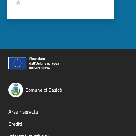
Valuta 1 stelle su 5
Comune di Basicò
Footer menu
Area riservata
Crediti
Informativa privacy