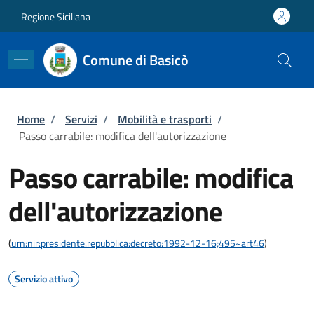
Salta al contenuto principale
Skip to footer content
Regione Siciliana
Comune di Basicò
Briciole di pane
Home
/
Servizi
/
Mobilità e trasporti
/
Passo carrabile: modifica dell'autorizzazione
Passo carrabile: modifica
dell'autorizzazione
(
urn:nir:presidente.repubblica:decreto:1992-12-16;495~art46
)
Servizio attivo