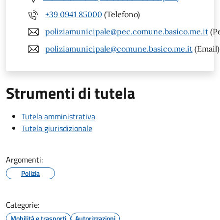
+39 0941 85000
(Telefono)
poliziamunicipale@pec.comune.basico.me.it
(P
poliziamunicipale@comune.basico.me.it
(Email)
Strumenti di tutela
Tutela amministrativa
Tutela giurisdizionale
Argomenti:
Polizia
Categorie:
Mobilità e trasporti
Autorizzazioni