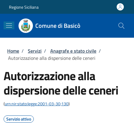
Salta al contenuto principale
Skip to footer content
Regione Siciliana
Comune di Basicò
Briciole di pane
Home
/
Servizi
/
Anagrafe e stato civile
/
Autorizzazione alla dispersione delle ceneri
Autorizzazione alla
dispersione delle ceneri
(
urn:nir:stato:legge:2001-03-30;130
)
Servizio attivo