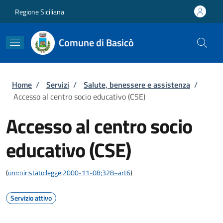
Salta al contenuto principale
Skip to footer content
Regione Siciliana
Comune di Basicò
Briciole di pane
Home
/
Servizi
/
Salute, benessere e assistenza
/
Accesso al centro socio educativo (CSE)
Accesso al centro socio
educativo (CSE)
(
urn:nir:stato:legge:2000-11-08;328~art6
)
Servizio attivo