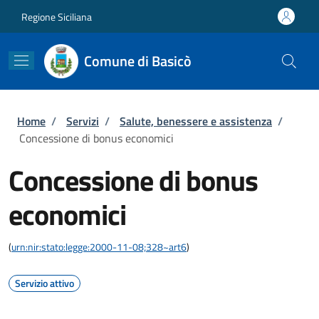
Salta al contenuto principale
Skip to footer content
Regione Siciliana
Comune di Basicò
Briciole di pane
Home
/
Servizi
/
Salute, benessere e assistenza
/
Concessione di bonus economici
Concessione di bonus
economici
(
urn:nir:stato:legge:2000-11-08;328~art6
)
Servizio attivo