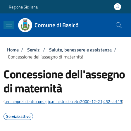
Salta al contenuto principale
Skip to footer content
Regione Siciliana
Comune di Basicò
Briciole di pane
Home
/
Servizi
/
Salute, benessere e assistenza
/
Concessione dell'assegno di maternità
Concessione dell'assegno
di maternità
(
urn:nir:presidente.consiglio.ministri:decreto:2000-12-21;452~art13
)
Servizio attivo