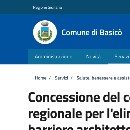
Salta al contenuto principale
Skip to footer content
Regione Siciliana
Comune di Basicò
Amministrazione
Novità
Servizi
Briciole di pane
Home
/
Servizi
/
Salute, benessere e assis
Concessione del 
regionale per l'el
barriere architett