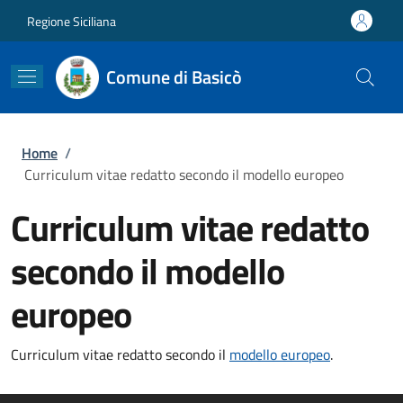
Salta al contenuto principale
Skip to footer content
Regione Siciliana
Comune di Basicò
Briciole di pane
Home
/
Curriculum vitae redatto secondo il modello europeo
Curriculum vitae redatto
secondo il modello
europeo
Curriculum vitae redatto secondo il
modello europeo
.