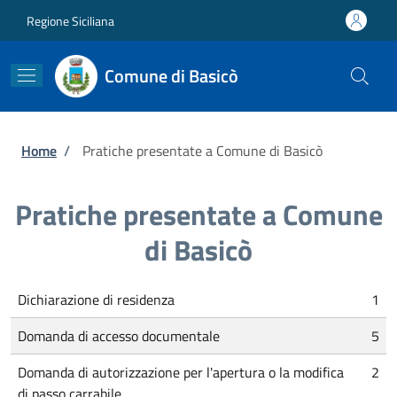
Salta al contenuto principale
Skip to footer content
Regione Siciliana
Comune di Basicò
Briciole di pane
Home
/
Pratiche presentate a Comune di Basicò
Pratiche presentate a Comune
di Basicò
Dichiarazione di residenza
1
Domanda di accesso documentale
5
Domanda di autorizzazione per l'apertura o la modifica
2
di passo carrabile