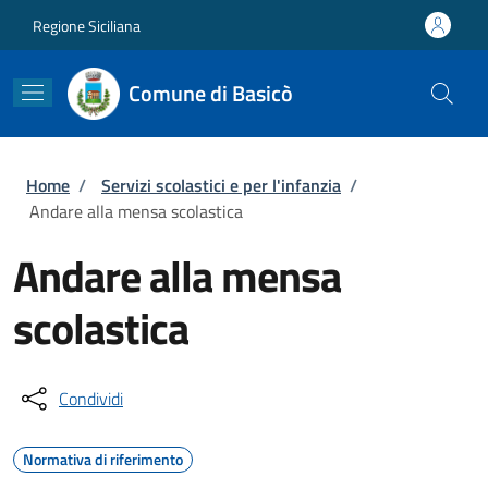
Salta al contenuto principale
Skip to footer content
Regione Siciliana
Comune di Basicò
Briciole di pane
Home
/
Servizi scolastici e per l'infanzia
/
Andare alla mensa scolastica
Andare alla mensa
scolastica
Condividi
Normativa di riferimento