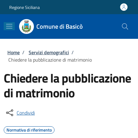
Salta al contenuto principale
Skip to footer content
Regione Siciliana
Comune di Basicò
Briciole di pane
Home
/
Servizi demografici
/
Chiedere la pubblicazione di matrimonio
Chiedere la pubblicazione
di matrimonio
Condividi
Normativa di riferimento